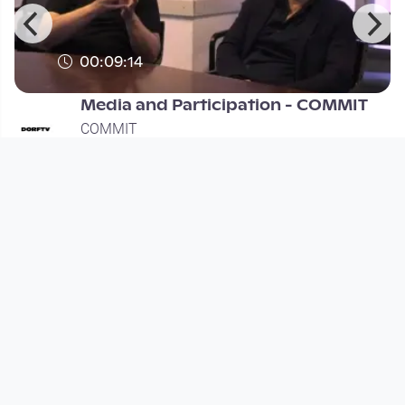
00:09:14
Media and Participation - COMMIT
COMMIT
since 1 year 3 months
Footer 1
Charta für Community Fernsehen in Österreich
Datenschutzerklärung
Gesetze im Rundfunkbereich
Grundsätze der Programmgestaltung
Jugendschutzerklärung
Impressum & Haftungsausschluss
Nutzungsvereinbarung