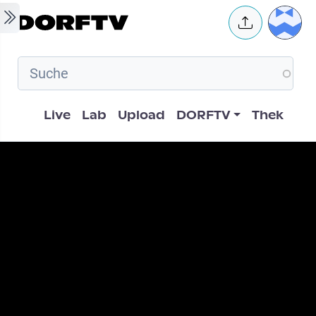
Skip to main content
User 
Hauptnavigation
Live
Lab
Upload
DORFTV
Thek