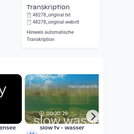
Transkription
48278_original.txt
48278_original.webvtt
Hinweis automatische
Transkription
00:20:29
bensee
slow tv - wasser