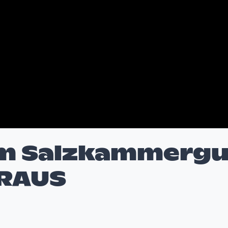
m Salzkammergu
ERAUS