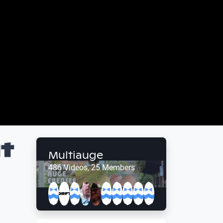
t
Multiauge
486 Videos, 25 Members