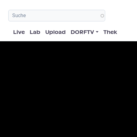
Hauptnavigation
Live
Lab
Upload
DORFTV
Thek