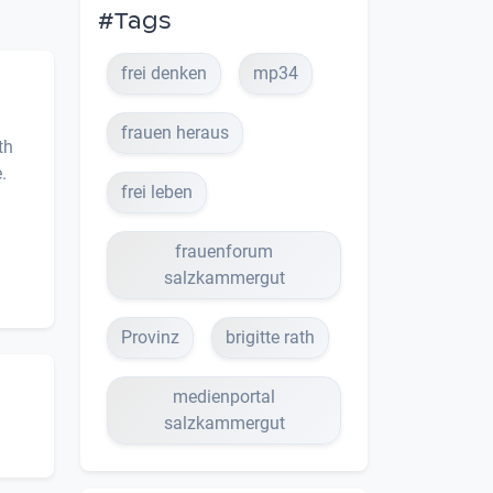
#Tags
frei denken
mp34
frauen heraus
th
e.
frei leben
frauenforum
salzkammergut
Provinz
brigitte rath
medienportal
salzkammergut