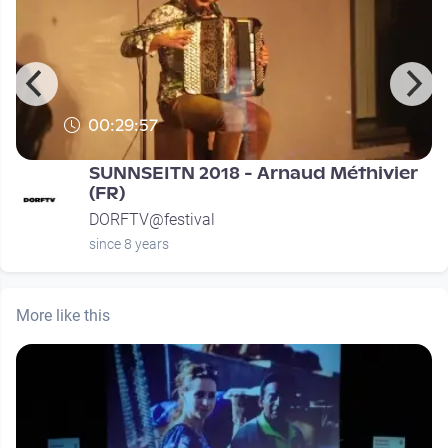
00:29:57
SUNNSEITN 2018 - Arnaud Méthivier
(FR)
DORFTV@festival
since 8 years
More like this