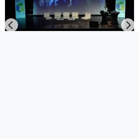
02:20:12
Integrationskonferenz des Landes
Oberösterreich | Teil 1
DORFTV. link
since 2 years 2 months
Footer 1
Charta für Community Fernsehen in Österreich
Datenschutzerklärung
Gesetze im Rundfunkbereich
Grundsätze der Programmgestaltung