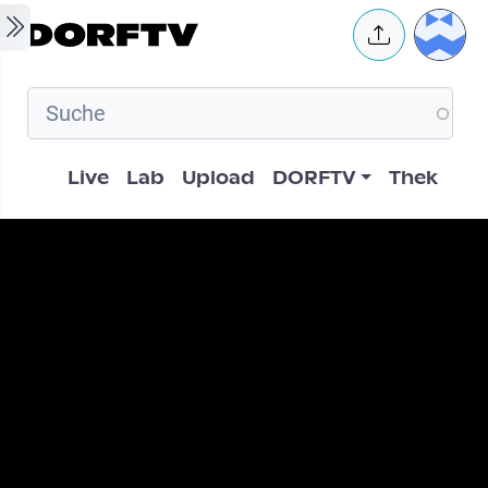
Skip to main content
User 
Hauptnavigation
Live
Lab
Upload
DORFTV
Thek