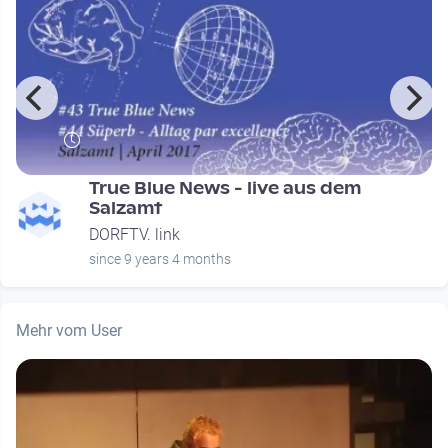
e
True Blue News - live aus dem
Salzamt
DORFTV. link
since 9 years 4 months
Mehr vom User