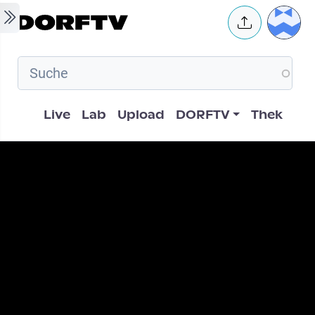
Skip to main content
User 
Hauptnavigation
Live
Lab
Upload
DORFTV
Thek