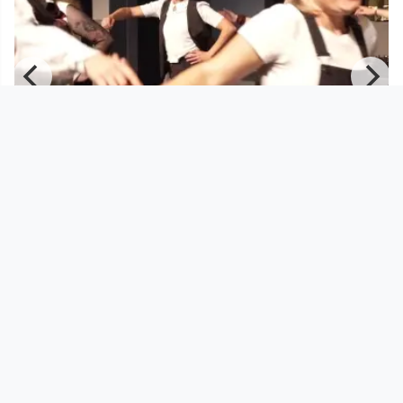
00:11:57
Zeche Hinterfotzing Part 2 | Radical
Broadcast - 15 Jahre DO
Radical Broadcast - 15 Jahre DORFTV
since 7 months 2 weeks
Footer 1
Charta für Community Fernsehen in Österreich
Datenschutzerklärung
Gesetze im Rundfunkbereich
Grundsätze der Programmgestaltung