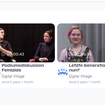
00:00:43
00:00:35
Podiumsdiskussion
Letzte Generati
Femizide
nun?
Digital Village
Digital Village
since 3 years 1 month
since 3 years 1 month