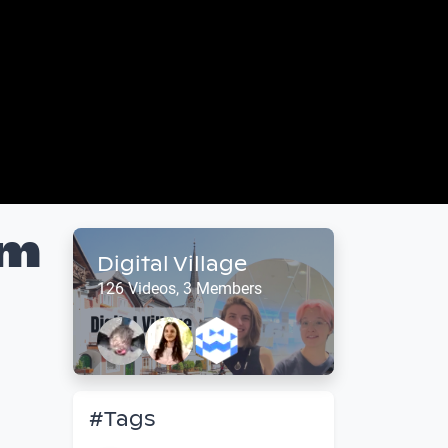
um
Digital Village
126 Videos, 3 Members
#Tags