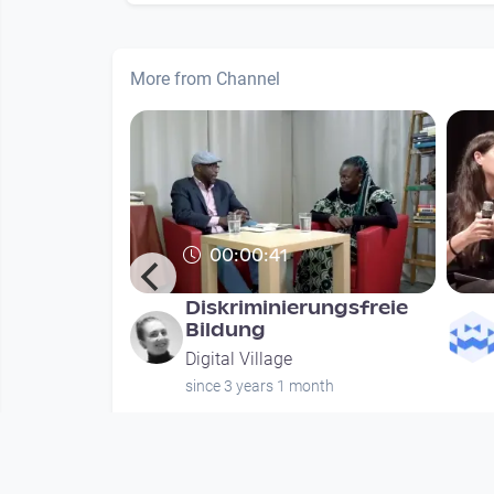
More from Channel
00:00:41
" -
Diskriminierungsfreie
ftsverein
Bildung
op
Digital Village
since 3 years 1 month
onths