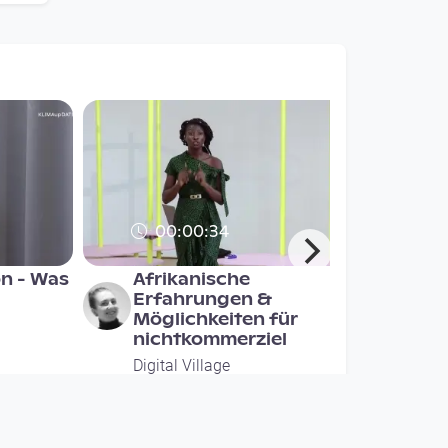
00:00:34
on - Was
Afrikanische
Erfahrungen &
Möglichkeiten für
nichtkommerziel
Digital Village
since 3 years 2 months