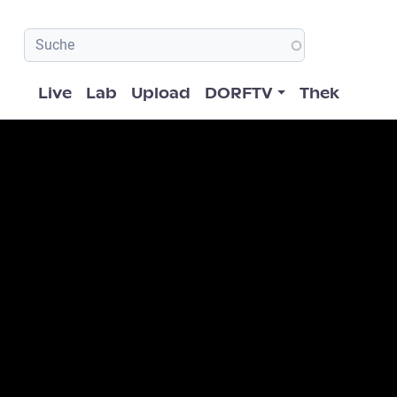
Hauptnavigation
Live
Lab
Upload
DORFTV
Thek