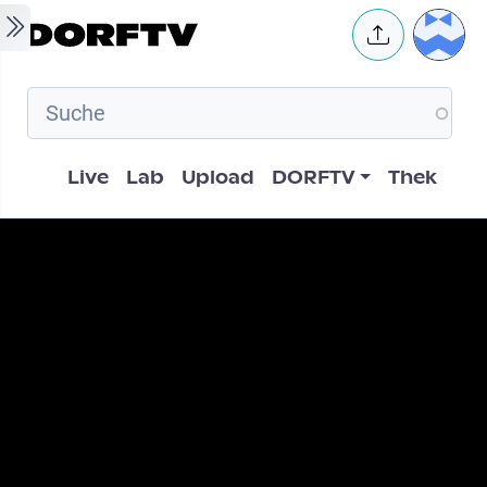
Skip to main content
User 
Hauptnavigation
Live
Lab
Upload
DORFTV
Thek