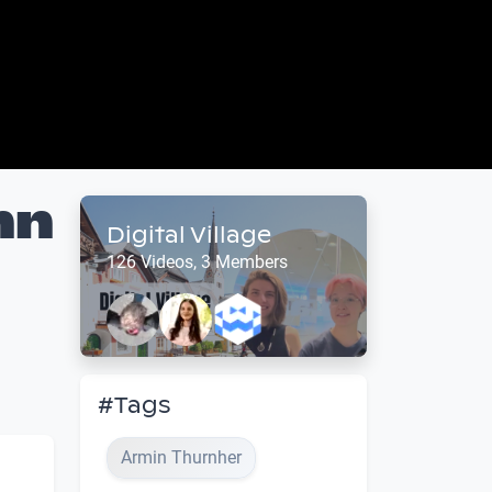
nn
Digital Village
126 Videos, 3 Members
#Tags
Armin Thurnher