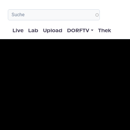
Hauptnavigation
Live
Lab
Upload
DORFTV
Thek