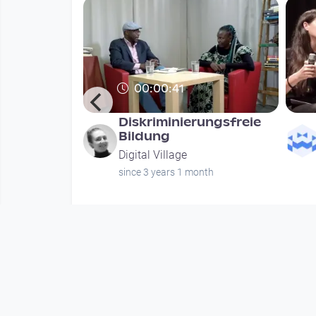
00:00:41
" -
Diskriminierungsfreie
ftsverein
Bildung
op
Digital Village
since 3 years 1 month
onths
Mehr vom User