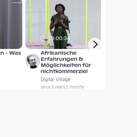
00:00:34
on - Was
Afrikanische
Erfahrungen &
Möglichkeiten für
nichtkommerziel
Digital Village
since 3 years 2 months