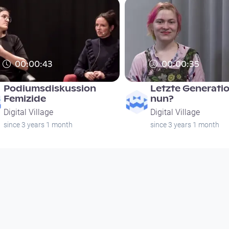
00:00:43
00:00:35
Podiumsdiskussion
Letzte Generati
Femizide
nun?
Digital Village
Digital Village
since 3 years 1 month
since 3 years 1 month