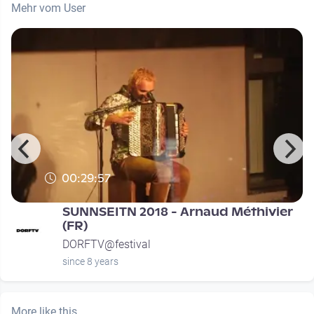
Mehr vom User
00:29:57
SUNNSEITN 2018 - Arnaud Méthivier
(FR)
DORFTV@festival
since 8 years
More like this