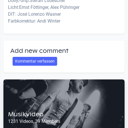
Dolly/Grip:Stefan Ludescher
Licht:Ernst Föttinger, Alex Pühringer
DIT: José Lorenzo Wasner
Farbkorrektur: Andi Winter
Add new comment
Kommentar verfassen
Musikvideo
1231 Videos, 39 Members