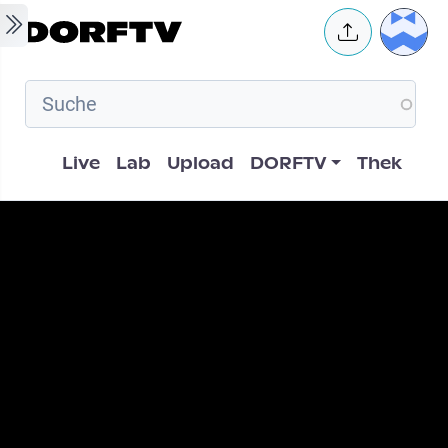
Skip to main content
User 
Hauptnavigation
Live
Lab
Upload
DORFTV
Thek