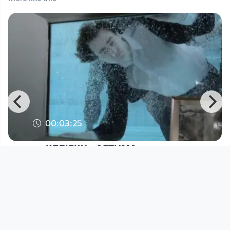
00:03:25
KREISKY - ASTHMA
Musikvideo
since 6 months
Footer 1