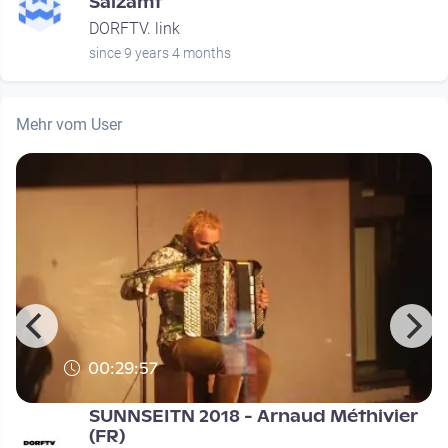
Salzamt
DORFTV. link
since 9 years 4 months
Mehr vom User
00:29:57
SUNNSEITN 2018 - Arnaud Méthivier
(FR)