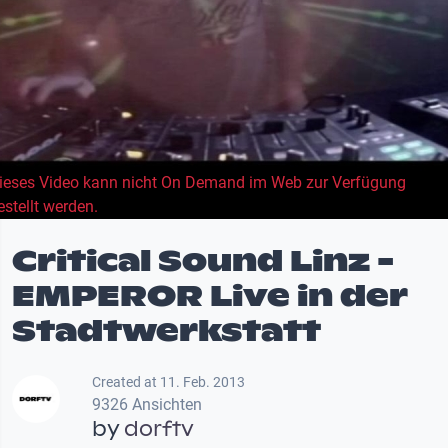
ieses Video kann nicht On Demand im Web zur Verfügung
estellt werden.
Critical Sound Linz -
EMPEROR Live in der
Stadtwerkstatt
Created at 11. Feb. 2013
9326 Ansichten
by
dorftv