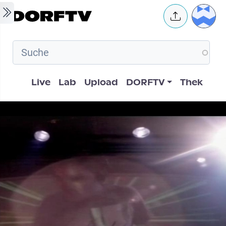
Skip to main content
User 
Hauptnavigation
Live
Lab
Upload
DORFTV
Thek