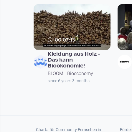
00:07:13
Kleidung aus Holz -
Das kann
Bioökonomie!
BLOOM - Bioeconomy
since 6 years 3 months
Seitennummerierung
Footer 1
Foot
Charta für Community Fernsehen in
Förder