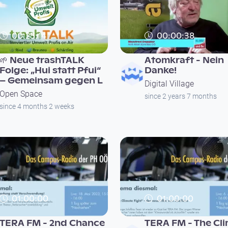
00:25:14
00:00:38
🌱 Neue trashTALK
Atomkraft - Nein
Folge: „Hui statt Pfui“
Danke!
– Gemeinsam gegen L
Digital Village
Open Space
since 2 years 7 months
since 4 months 2 weeks
01:00:00
01:00:00
TERA FM - 2nd Chance
TERA FM - The Cl