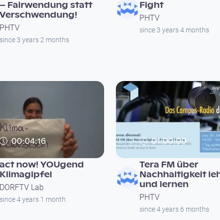
– Fairwendung statt
Fight
Verschwendung!
PHTV
PHTV
since 3 years 4 months
since 3 years 2 months
00:04:16
01:00:00
act now! YOUgend
Tera FM über
Klimagipfel
Nachhaltigkeit le
und lernen
DORFTV Lab
PHTV
since 4 years 1 month
since 4 years 6 months