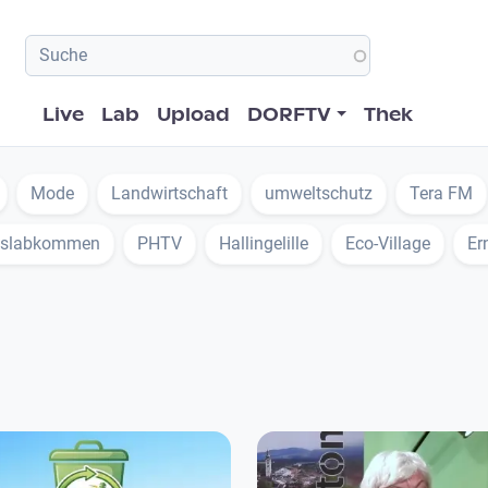
Hauptnavigation
Live
Lab
Upload
DORFTV
Thek
Mode
Landwirtschaft
umweltschutz
Tera FM
eslabkommen
PHTV
Hallingelille
Eco-Village
Er