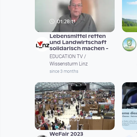
01:28:11
Lebensmittel retten
und Landwirtschaft
solidarisch machen -
EDUCATION TV /
Wissensturm Linz
since 3 months
00:06:50
WeFair 2023