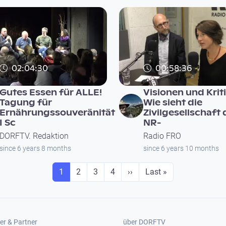
02:04:30
00:58:36
Gutes Essen für ALLE!
Visionen und Krit
Tagung für
Wie sieht die
Ernährungssouveränität
Zivilgesellschaft 
I Sc
NR-
DORFTV. Redaktion
Radio FRO
since 6 years 8 months
since 6 years 10 months
Seite
Seite
Seite
Seite
Next page
Last page
1
2
3
4
››
Last »
er 2
Footer 3
er & Partner
über DORFTV