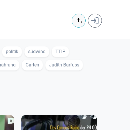
User accoun
politik
südwind
TTIP
nährung
Garten
Judith Barfuss