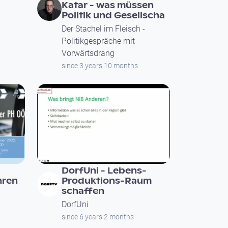
Katar - was müssen
Politik und Gesellscha
Der Stachel im Fleisch -
Politikgespräche mit
Vorwärtsdrang
since 3 years 10 months
01:33:24
DorfUni - Lebens-
hren
Produktions-Raum
schaffen
DorfUni
since 6 years 2 months