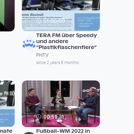
01:00:00
TERA FM über Speedy
und andere
“Plastikflaschentiere”
PHTV
since 2 years 8 months
00:59:31
imate
Fußball-WM 2022 in