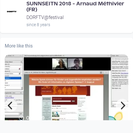
SUNNSEITN 2018 - Arnaud Méthivier
(FR)
DORFTV@festival
since 8 years
More like this
01:13:19
Webinar - Computerspiele und