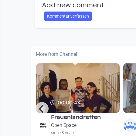
Add new comment
Kommentar verfassen
More from Channel
00:00:43
Frauenlandretten
hung
Open Space
since 8 years