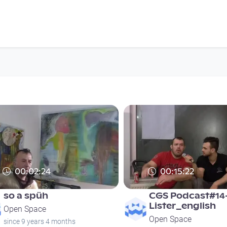
00:02:24
00:15:22
so a spüh
CGS Podcast#14
Lister_english
Open Space
Open Space
since 9 years 4 months