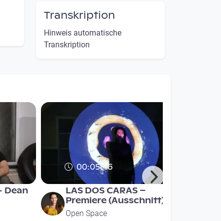
Transkription
Hinweis automatische
Transkription
00:05:46
- Dean
LAS DOS CARAS –
Premiere (Ausschnitt)
Open Space