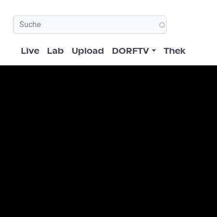
Hauptnavigation
Live
Lab
Upload
DORFTV
Thek