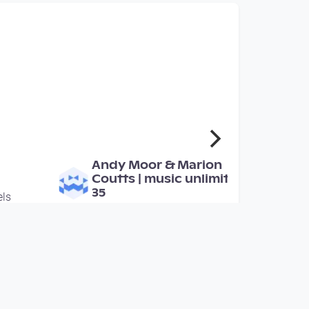
00:42:08
Andy Moor & Marion
Coutts | music unlimited
35
ls
KVW8 waschaecht Wels
since 4 years 1 month