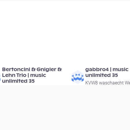
00:55:34
00:51:15
Bertoncini & Gnigler &
gabbro4 | music
Lehn Trio | music
unlimited 35
unlimited 35
KVW8 waschaecht We
KVW8 waschaecht Wels
since 4 years 1 month
since 4 years 1 month