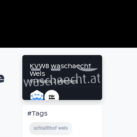
KVW8 waschaecht
e
Wels
69 Videos, 2 Members
#Tags
schla8thof wels