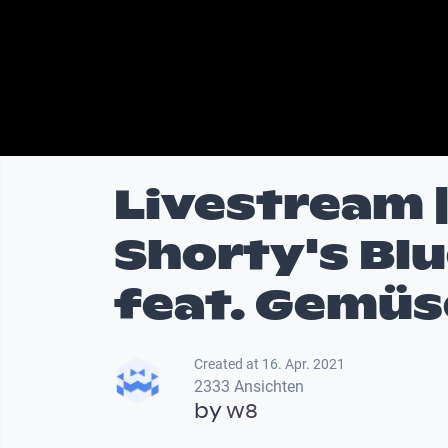
Livestream | 
Shorty's Bl
feat. Gemüs
Created at 16. Apr. 2021
2333 Ansichten
by
w8