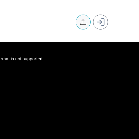
User account
ormat is not supported.