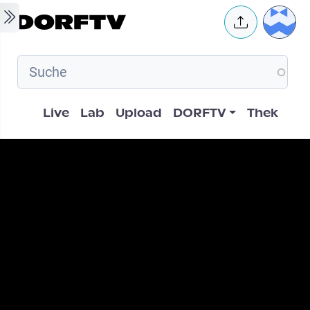
Skip to main content
User 
Hauptnavigation
Live
Lab
Upload
DORFTV
Thek