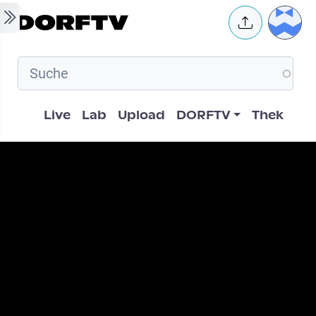
Skip to main content
User 
Hauptnavigation
Live
Lab
Upload
DORFTV
Thek