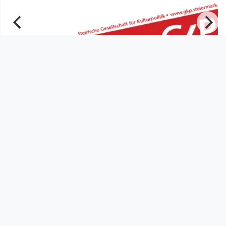
00:26:02
„Im Gespräch mit Frauen aus der
Kunst- und Kulturszene“ - Gu
Steirische Gesellschaft für Kulturpolitik
since 5 years 2 months
Footer 1
Charta für Community Fernsehen in Österreich
Datenschutzerklärung
Gesetze im Rundfunkbereich
Grundsätze der Programmgestaltung
Jugendschutzerklärung
Impressum & Haftungsausschluss