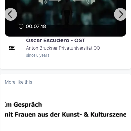
00:07:18
Óscar Escudero - OST
Anton Bruckner Privatuniversität OÖ
since 8 years
More like this