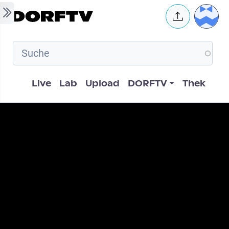
Skip to main content
User 
Hauptnavigation
Live
Lab
Upload
DORFTV
Thek