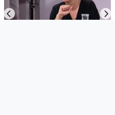
00:48:28
–
Maria Katharina Moser zu Gast bei
WASSERMAIR SUCHT DEN NOTAU
Wassermair sucht den Notausgang
since 4 years 1 month
Footer 1
Charta für Community Fernsehen in Österreich
Datenschutzerklärung
Gesetze im Rundfunkbereich
Grundsätze der Programmgestaltung
Jugendschutzerklärung