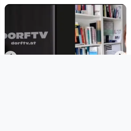
00:44:39
Sabine Schiffer: Medien als
Instrumente der Kriegspropaganda
Unter weißer Flagge
since 4 years