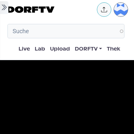
Skip to main content
User 
Hauptnavigation
Live
Lab
Upload
DORFTV
Thek