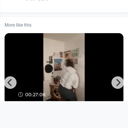
More like this
00:27:06
EXIT GHOST S2/E2 - Im Lockdown
irreality.tv
since 3 years 5 months