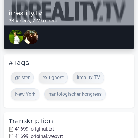
irreality.tv
23 Videos, 2 Members
#Tags
geister
exit ghost
Irreality TV
New York
hantologischer kongress
Transkription
41699_original.txt
41699_original.webvtt