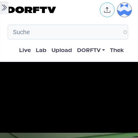
Skip to main content
User 
Hauptnavigation
Live
Lab
Upload
DORFTV
Thek