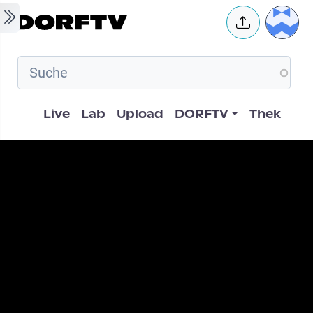
Skip to main content
User 
Hauptnavigation
Live
Lab
Upload
DORFTV
Thek