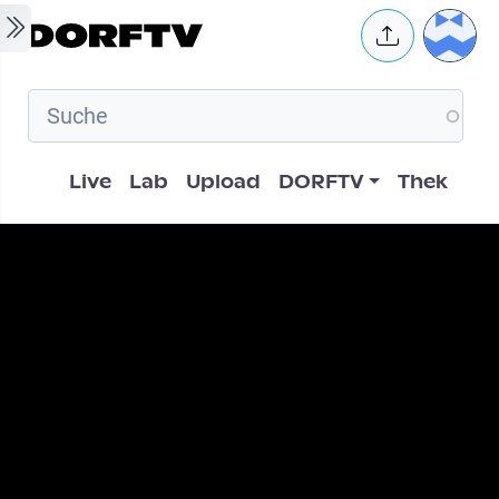
Skip to main content
User 
Hauptnavigation
Live
Lab
Upload
DORFTV
Thek