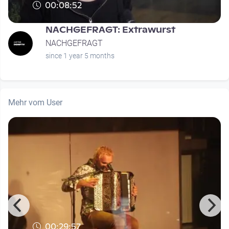
00:08:52
NACHGEFRAGT: Extrawurst
NACHGEFRAGT
since 1 year 5 months
Mehr vom User
00:29:57