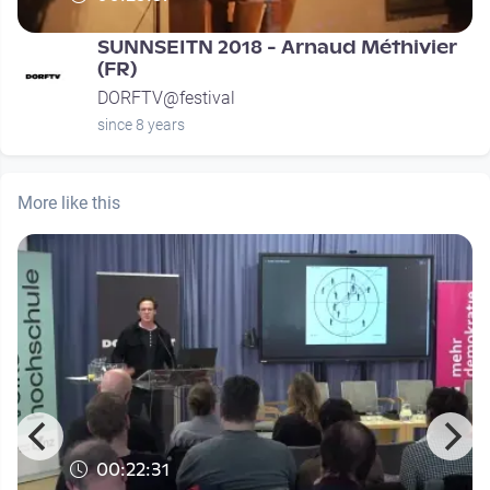
SUNNSEITN 2018 - Arnaud Méthivier
(FR)
DORFTV@festival
since 8 years
More like this
00:22:31