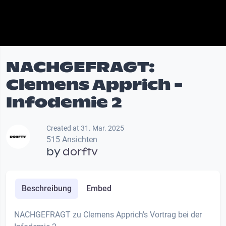
NACHGEFRAGT:
Clemens Apprich -
Infodemie 2
Created at 31. Mar. 2025
515 Ansichten
by
dorftv
Beschreibung
Embed
NACHGEFRAGT zu Clemens Apprich's Vortrag bei der