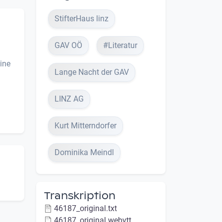
StifterHaus linz
GAV OÖ
#Literatur
tine
Lange Nacht der GAV
LINZ AG
Kurt Mitterndorfer
Dominika Meindl
Transkription
46187_original.txt
46187_original.webvtt