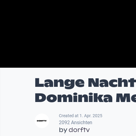
Lange Nacht 
Dominika Me
Created at 1. Apr. 2025
2092 Ansichten
by
dorftv