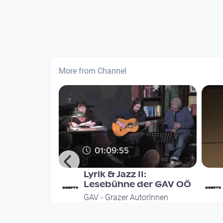
More from Channel
01:09:55
s - GAV
Lyrik & Jazz II:
Lesebühne der GAV OÖ
orInnen
GAV - Grazer AutorInnen
OÖ
Versammlung / OÖ
nths
since 7 years 6 months