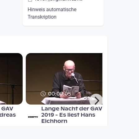
Hinweis automatische
Transkription
00:09:05
r GAV
Lange Nacht der GAV
ndreas
2019 - Es liest Hans
Eichhorn
nen
GAV - Grazer AutorInnen
Versammlung / OÖ