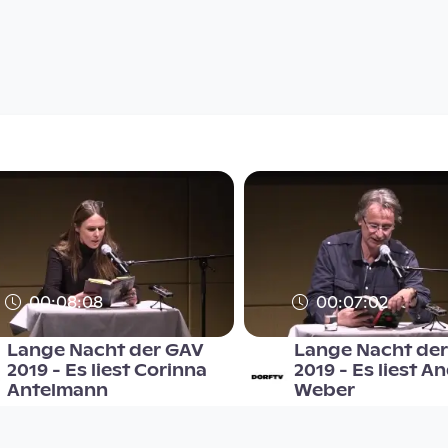
00:08:08
00:07:02
Lange Nacht der GAV
Lange Nacht de
2019 - Es liest Corinna
2019 - Es liest A
Antelmann
Weber
GAV - Grazer AutorInnen
GAV - Grazer AutorIn
Versammlung / OÖ
Versammlung / OÖ