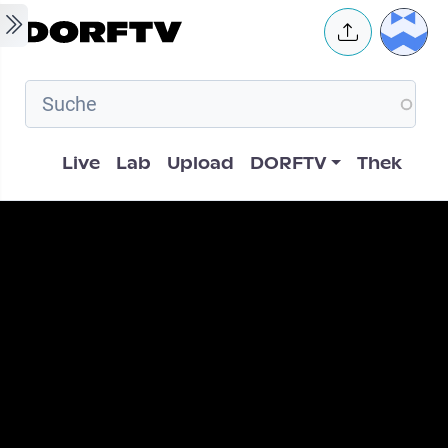
Skip to main content
User 
Hauptnavigation
Live
Lab
Upload
DORFTV
Thek