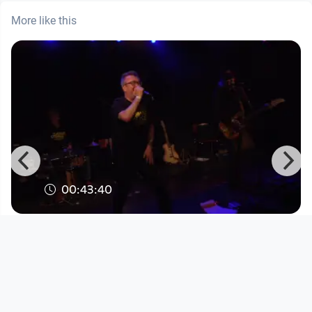
More like this
00:43:40
A TOAST TO ABSENT FRIENDS II - Part
4
Stadtwerkstatt
since 1 month 2 weeks