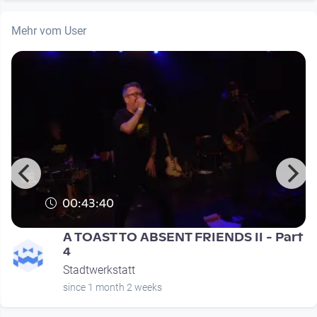
Mehr vom User
00:43:40
t
A TOAST TO ABSENT FRIENDS II - Part
4
Stadtwerkstatt
since 1 month 2 weeks