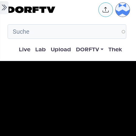
Skip to main content
User 
Hauptnavigation
Live
Lab
Upload
DORFTV
Thek