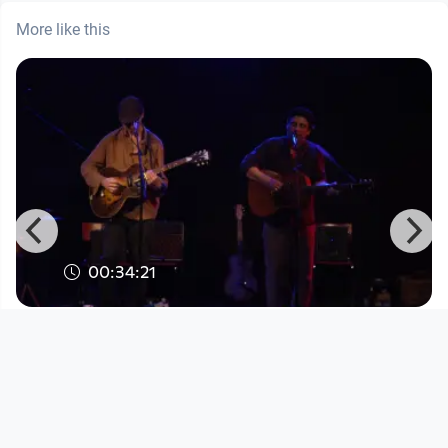
More like this
00:34:21
A TOAST TO ABSENT FRIENDS II - Part
3
Stadtwerkstatt
since 1 month 2 weeks