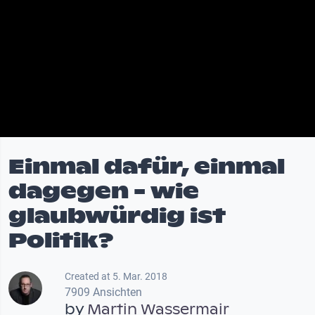
Einmal dafür, einmal
dagegen - wie
glaubwürdig ist
Politik?
Created at 5. Mar. 2018
7909 Ansichten
by
Martin Wassermair