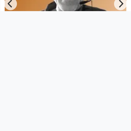
00:19:09
Movement21 & Welt der Frauen |
TONI INNAUER - "DIE ZWÖLF TIR
Movement 21 & Welt der Frauen
since 5 years 7 months
Footer 1
Charta für Community Fernsehen in Österreich
Datenschutzerklärung
Gesetze im Rundfunkbereich
Grundsätze der Programmgestaltung
Jugendschutzerklärung
Impressum & Haftungsausschluss
Nutzungsvereinbarung