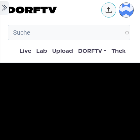
Skip to main content
User 
Hauptnavigation
Live
Lab
Upload
DORFTV
Thek