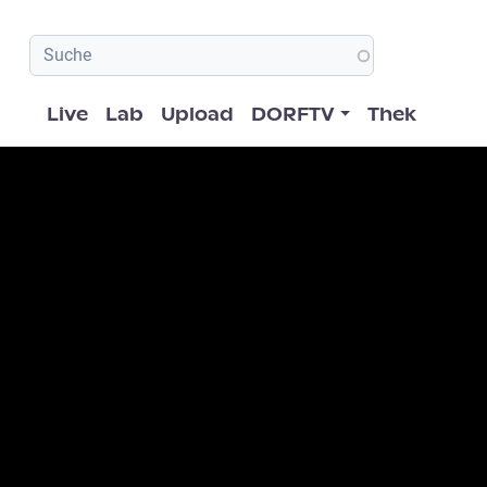
Hauptnavigation
Live
Lab
Upload
DORFTV
Thek