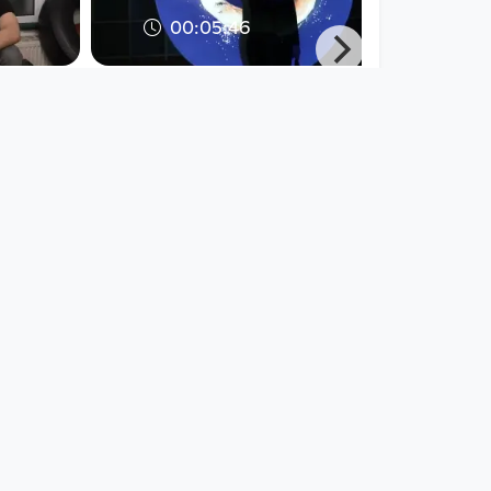
00:05:46
- Dean
LAS DOS CARAS –
Premiere (Ausschnitt)
Open Space
since 9 years 4 months
00:15:40