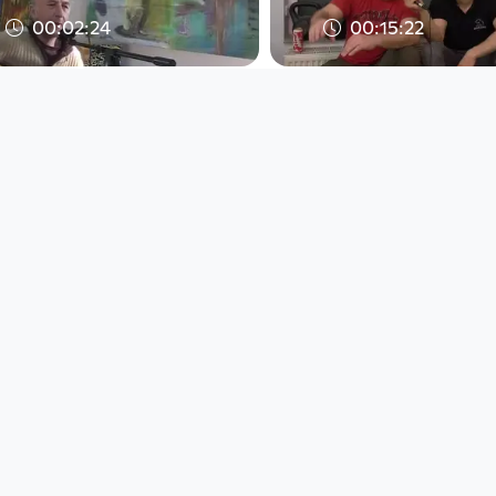
00:02:24
00:15:22
so a spüh
CGS Podcast#14
Lister_english
Open Space
Open Space
since 9 years 4 months
since 9 years 4 months
00:56:22
00:14:59