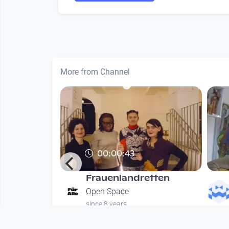
More from Channel
00:00:43
Frauenlandretten
hung
Open Space
since 8 years
nths