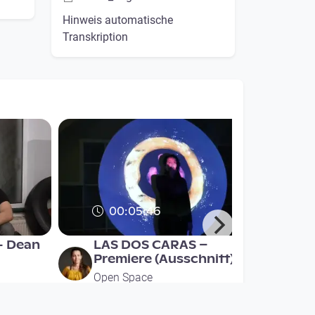
Hinweis automatische
Transkription
00:05:46
- Dean
LAS DOS CARAS –
Premiere (Ausschnitt)
Open Space
since 9 years 4 months