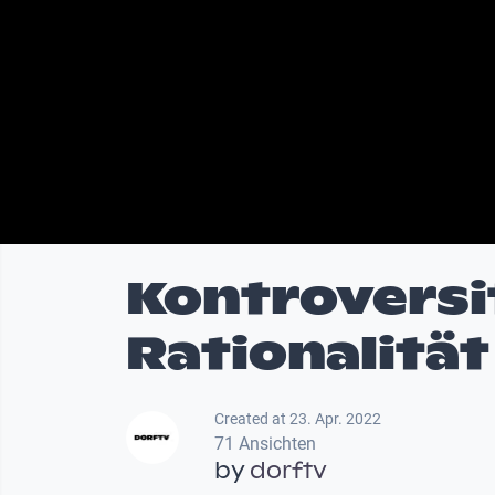
Kontroversi
Rationalität
Created at 23. Apr. 2022
71 Ansichten
by
dorftv