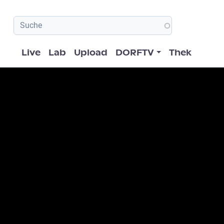
Hauptnavigation
Live
Lab
Upload
DORFTV
Thek