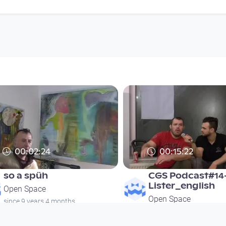
00:02:24
00:15:22
so a spüh
CGS Podcast#14
Lister_english
Open Space
Open Space
since 9 years 4 months
since 9 years 4 months