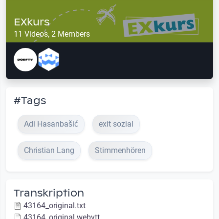
EXkurs
11 Videos, 2 Members
#Tags
Adi Hasanbašić
exit sozial
Christian Lang
Stimmenhören
Transkription
43164_original.txt
43164_original.webvtt