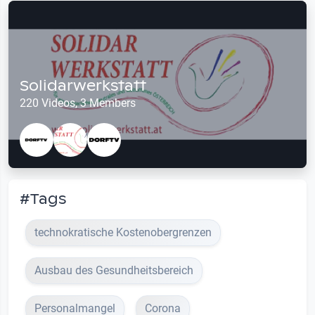
Solidarwerkstatt
220 Videos, 3 Members
#Tags
technokratische Kostenobergrenzen
Ausbau des Gesundheitsbereich
Personalmangel
Corona