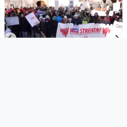
00:48:39
22.
Solidarität mit den Streikenden in
den OÖ Ordensspitälern
Solidarwerkstatt
since 6 months 2 weeks
Footer 1
Charta für Community Fernsehen in Österreich
Datenschutzerklärung
Gesetze im Rundfunkbereich