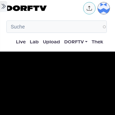
Skip to main content
User 
Hauptnavigation
Live
Lab
Upload
DORFTV
Thek