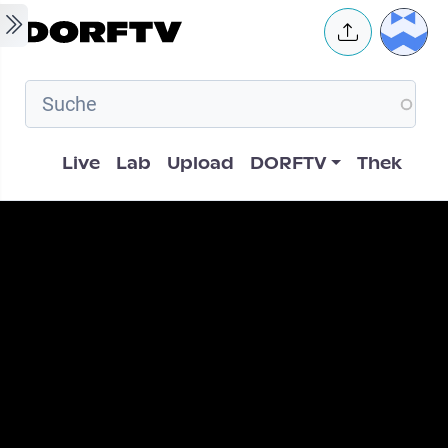
Skip to main content
User 
Hauptnavigation
Live
Lab
Upload
DORFTV
Thek