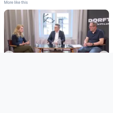
More like this
01:02:46
:
Zurück an den Neustart - wie findet
die SPÖ Oberösterreich a
Der Stachel im Fleisch - Politikgespräche mit
Vorwärtsdrang
since 4 years 5 months