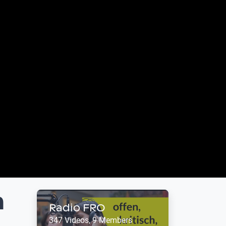
m
Radio FRO
347 Videos, 9 Members