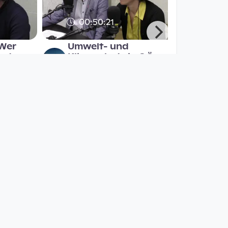
00:50:21
 Wer
Umwelt- und
r das
Klimaschutz in OÖ –
 Pich
Viele Worte, wenig
Taten
Radio FRO
since 7 years 5 months
00:50:10