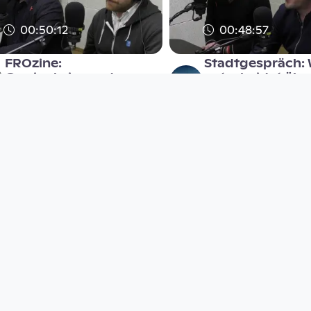
00:50:12
00:48:57
FROzine:
Stadtgespräch:
Gewinnbringendes
entscheidet übe
Geschäft oder Unheil
LASK-Stadion am
für die Gemei
Radio FRO
Radio FRO
since 7 years 6 months
since 7 years 5 months
00:50:12
00:25:49