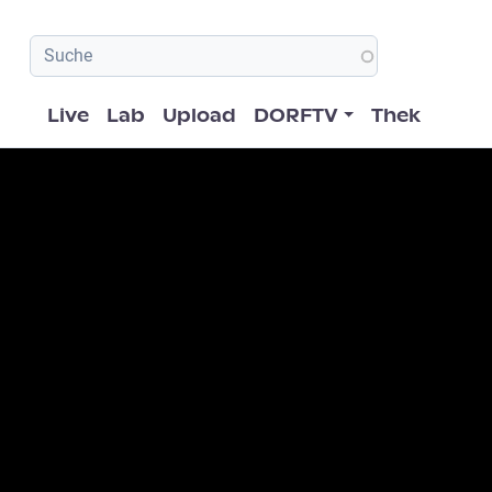
Hauptnavigation
Live
Lab
Upload
DORFTV
Thek