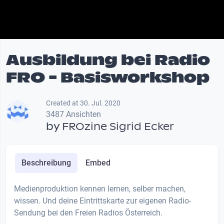
Ausbildung bei Radio
FRO - Basisworkshop
Created at 30. Jul. 2020
3487 Ansichten
by
FROzine Sigrid Ecker
Beschreibung
Embed
Medienproduktion kennen lernen, selber machen,
wissen. Und deine Eintrittskarte zur eigenen Radio-
Sendung bei den Freien Radios Österreich.