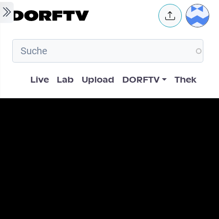
Skip to main content
User 
Hauptnavigation
Live
Lab
Upload
DORFTV
Thek