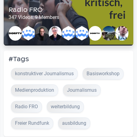
Radio FRO
347 Videos, 9 Members
#Tags
konstruktiver Journalismus
Basisworkshop
Medienproduktion
Journalismus
Radio FRO
weiterbildung
Freier Rundfunk
ausbildung