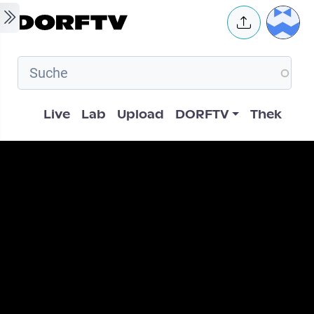
Skip to main content
User 
Hauptnavigation
Live
Lab
Upload
DORFTV
Thek