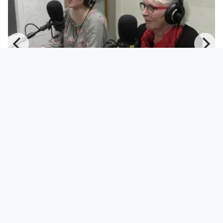
00:50:03
FROzine: Klimastreik und Omas
gegen Rechts – was verbindet d
Radio FRO
since 6 years 9 months
Footer 1
Charta für Community Fernsehen in Österreich
Datenschutzerklärung
Gesetze im Rundfunkbereich
Grundsätze der Programmgestaltung