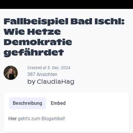
Fallbeispiel Bad Ischl:
Wie Hetze
Demokratie
gefährdet
Created at 5. Dec. 2024
387 Ansichten
by
ClaudiaHag
Beschreibung
Embed
Hier
geht's zum Blogartikel!