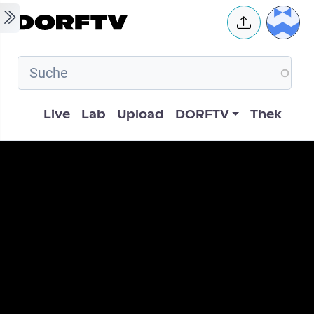
Skip to main content
User 
Hauptnavigation
Live
Lab
Upload
DORFTV
Thek