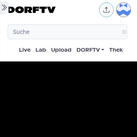
Skip to main content
User 
Hauptnavigation
Live
Lab
Upload
DORFTV
Thek