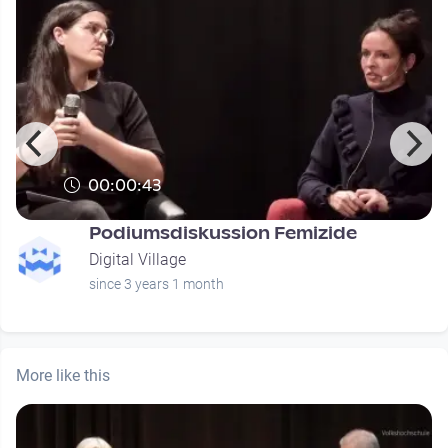
00:00:43
Podiumsdiskussion Femizide
Digital Village
since 3 years 1 month
More like this