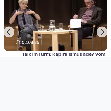
02:03:35
Talk im Turm: Kapitalismus ade? Vom
Anfang und Ende des Kap
EDUCATION TV / Wissensturm Linz
since 4 years 4 months
Footer 1
Charta für Community Fernsehen in Österreich
Datenschutzerklärung
Gesetze im Rundfunkbereich