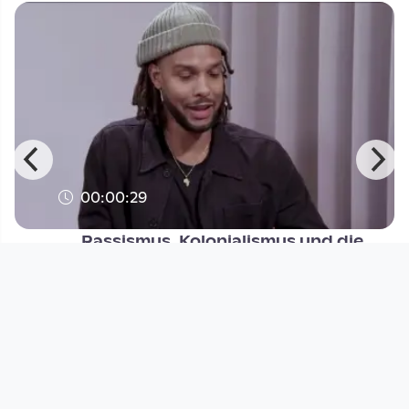
00:00:29
Rassismus, Kolonialismus und die
Entertainment-Industrie
Digital Village
since 2 years 9 months
Footer 1
Charta für Community Fernsehen in Österreich