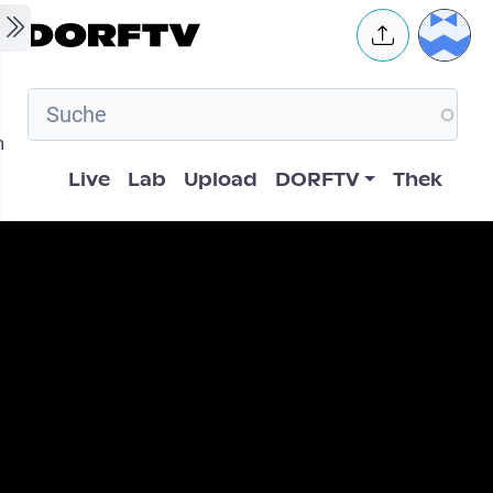
Skip to main content
User 
m
Hauptnavigation
Live
Lab
Upload
DORFTV
Thek