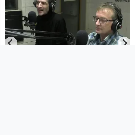
00:49:36
politica socialis – Wohin steuert die
oö Sozialpolitik?
Radio FRO
since 8 years 4 months
Footer 1
Charta für Community Fernsehen in Österreich
Datenschutzerklärung