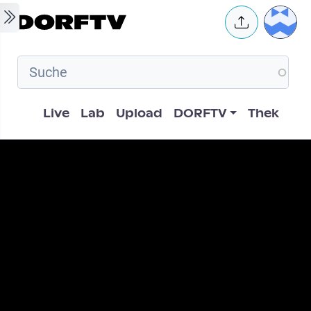
Skip to main content
User 
Hauptnavigation
Live
Lab
Upload
DORFTV
Thek