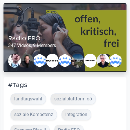
Radio FRO
347 Videos, 9 Members
#Tags
landtagswahl
sozialplattform oö
soziale Kompetenz
Integration