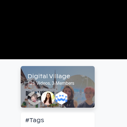
Digital Village
126 Videos, 3 Members
#Tags