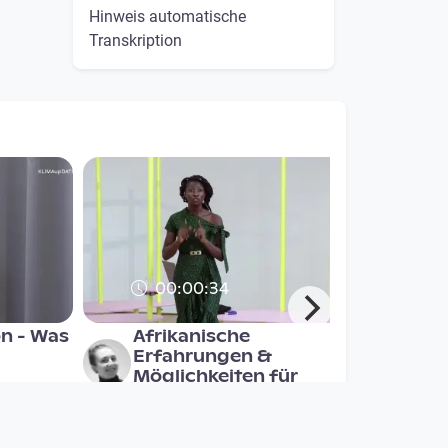
Hinweis automatische
Transkription
00:00:34
on - Was
Afrikanische
Erfahrungen &
Möglichkeiten für
nichtkommerziel
Digital Village
since 3 years 2 months