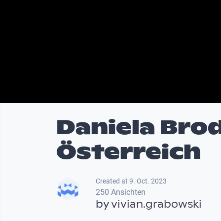
Daniela Bro
Österreich
Created at 9. Oct. 2023
250 Ansichten
by
vivian.grabowski