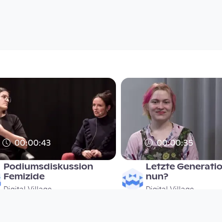
00:00:43
00:00:35
Podiumsdiskussion
Letzte Generati
Femizide
nun?
Digital Village
Digital Village
since 3 years 1 month
since 3 years 1 month